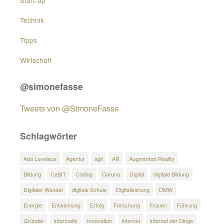
Technik
Tipps
Wirtschaft
@simonefasse
Tweets von @SimoneFasse
Schlagwörter
Ada Lovelace
Agentur
agil
AR
Augmented Reality
Bildung
CeBIT
Coding
Corona
Digital
digitale Bildung
Digitaler Wandel
digitale Schule
Digitalisierung
DMW
Energie
Entwicklung
Erfolg
Forschung
Frauen
Führung
Gründer
Informatik
Innovation
Internet
Internet der Dinge