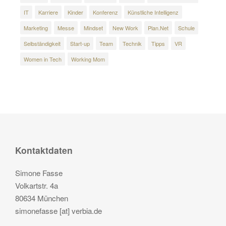
IT
Karriere
Kinder
Konferenz
Künstliche Intelligenz
Marketing
Messe
Mindset
New Work
Plan.Net
Schule
Selbständigkeit
Start-up
Team
Technik
Tipps
VR
Women in Tech
Working Mom
Kontaktdaten
Simone Fasse
Volkartstr. 4a
80634 München
simonefasse [at] verbia.de