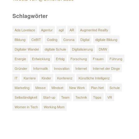
Schlagwörter
Ada Lovelace
Agentur
agil
AR
Augmented Reality
Bildung
CeBIT
Coding
Corona
Digital
digitale Bildung
Digitaler Wandel
digitale Schule
Digitalisierung
DMW
Energie
Entwicklung
Erfolg
Forschung
Frauen
Führung
Gründer
Informatik
Innovation
Internet
Internet der Dinge
IT
Karriere
Kinder
Konferenz
Künstliche Intelligenz
Marketing
Messe
Mindset
New Work
Plan.Net
Schule
Selbständigkeit
Start-up
Team
Technik
Tipps
VR
Women in Tech
Working Mom