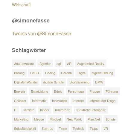
Wirtschaft
@simonefasse
Tweets von @SimoneFasse
Schlagwörter
Ada Lovelace
Agentur
agil
AR
Augmented Reality
Bildung
CeBIT
Coding
Corona
Digital
digitale Bildung
Digitaler Wandel
digitale Schule
Digitalisierung
DMW
Energie
Entwicklung
Erfolg
Forschung
Frauen
Führung
Gründer
Informatik
Innovation
Internet
Internet der Dinge
IT
Karriere
Kinder
Konferenz
Künstliche Intelligenz
Marketing
Messe
Mindset
New Work
Plan.Net
Schule
Selbständigkeit
Start-up
Team
Technik
Tipps
VR