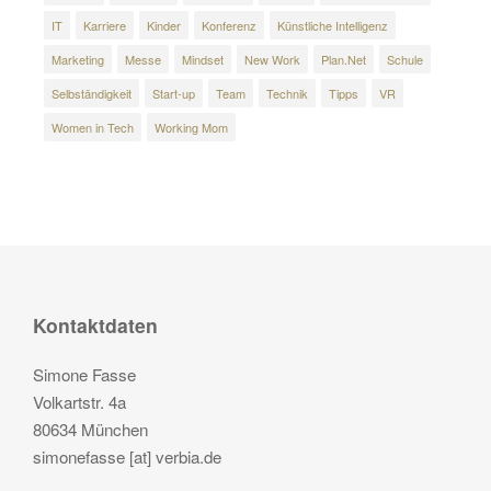
IT
Karriere
Kinder
Konferenz
Künstliche Intelligenz
Marketing
Messe
Mindset
New Work
Plan.Net
Schule
Selbständigkeit
Start-up
Team
Technik
Tipps
VR
Women in Tech
Working Mom
Kontaktdaten
Simone Fasse
Volkartstr. 4a
80634 München
simonefasse [at] verbia.de