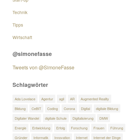
Technik
Tipps
Wirtschaft
@simonefasse
Tweets von @SimoneFasse
Schlagwörter
Ada Lovelace
Agentur
agil
AR
Augmented Reality
Bildung
CeBIT
Coding
Corona
Digital
digitale Bildung
Digitaler Wandel
digitale Schule
Digitalisierung
DMW
Energie
Entwicklung
Erfolg
Forschung
Frauen
Führung
Gründer
Informatik
Innovation
Internet
Internet der Dinge