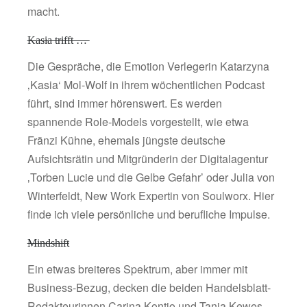
macht.
Kasia trifft …
Die Gespräche, die Emotion Verlegerin Katarzyna
‚Kasia‘ Mol-Wolf in ihrem wöchentlichen Podcast
führt, sind immer hörenswert. Es werden
spannende Role-Models vorgestellt, wie etwa
Fränzi Kühne, ehemals jüngste deutsche
Aufsichtsrätin und Mitgründerin der Digitalagentur
‚Torben Lucie und die Gelbe Gefahr’ oder Julia von
Winterfeldt, New Work Expertin von Soulworx. Hier
finde ich viele persönliche und berufliche Impulse.
Mindshift
Ein etwas breiteres Spektrum, aber immer mit
Business-Bezug, decken die beiden Handelsblatt-
Redakteurinnen Carina Kontio und Tanja Kewes