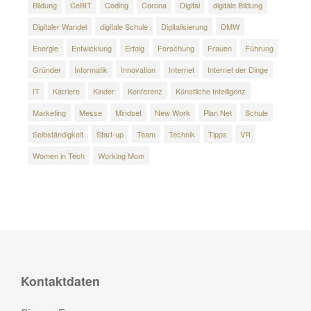
Bildung
CeBIT
Coding
Corona
Digital
digitale Bildung
Digitaler Wandel
digitale Schule
Digitalisierung
DMW
Energie
Entwicklung
Erfolg
Forschung
Frauen
Führung
Gründer
Informatik
Innovation
Internet
Internet der Dinge
IT
Karriere
Kinder
Konferenz
Künstliche Intelligenz
Marketing
Messe
Mindset
New Work
Plan.Net
Schule
Selbständigkeit
Start-up
Team
Technik
Tipps
VR
Women in Tech
Working Mom
Kontaktdaten