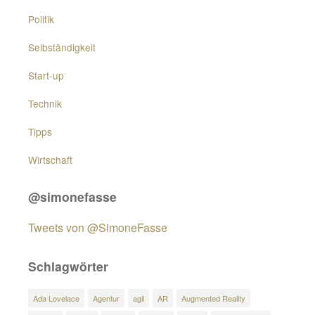
Politik
Selbständigkeit
Start-up
Technik
Tipps
Wirtschaft
@simonefasse
Tweets von @SimoneFasse
Schlagwörter
Ada Lovelace
Agentur
agil
AR
Augmented Reality